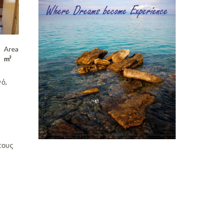
Area
m²
ό,
τους