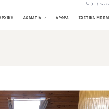
(+30) 6977
ΑΡΧΙΚΉ
ΔΩΜΆΤΙΑ
ΆΡΘΡΑ
ΣΧΕΤΙΚΆ ΜΕ Ε