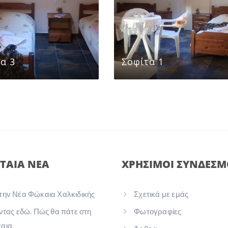
α 3
Σοφίτα 1
ΤΑΙΑ ΝΕΑ
ΧΡΗΣΙΜΟΙ ΣΥΝΔΕΣΜ
την Νέα Φώκαια Χαλκιδικής
Σχετικά με εμάς
ντας εδώ. Πώς θα πάτε στη
Φωτογραφίες
αια.