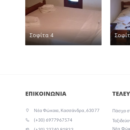
Σοφίτα 4
Σοφίτ
ΕΠΙΚΟΙΝΩΝΙΑ
ΤΕΛΕΥ
Νέα Φώκαια, Κασσάνδρα, 63077
Πάσχα σ
(+30) 6977967574
Ταξιδεύο
Νέα Φώκ
(+30) 23740 81833