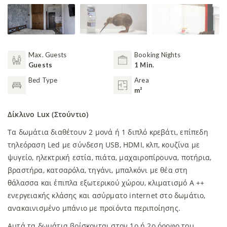
Max. Guests
Booking Nights
Guests
1 Min.
Bed Type
Area
m²
Δίκλινο Lux (Στούντιο)
Τα δωμάτια διαθέτουν 2 μονά ή 1 διπλό κρεβάτι, επίπεδη
τηλεόραση Led με σύνδεση USB, HDMI, κλπ, κουζίνα με
ψυγείο, ηλεκτρική εστία, πιάτα, μαχαιροπίρουνα, ποτήρια,
βραστήρα, κατσαρόλα, τηγάνι, μπαλκόνι με θέα στη
θάλασσα και έπιπλα εξωτερικού χώρου, κλιματισμό Α ++
ενεργειακής κλάσης και ασύρματο internet στο δωμάτιο,
ανακαινισμένο μπάνιο με προϊόντα περιποίησης.
Αυτά τα δωμάτια βρίσκονται στον 1ο ή 2ο όροφο του