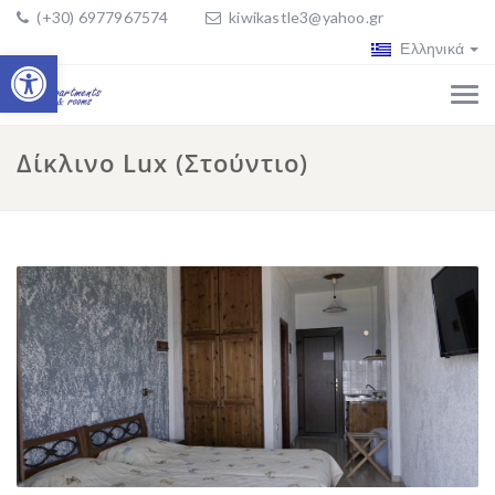
(+30) 6977967574
kiwikastle3@yahoo.gr
Ελληνικά
Ανοίξτε τη γραμμή εργαλείων
Δίκλινο Lux (Στούντιο)